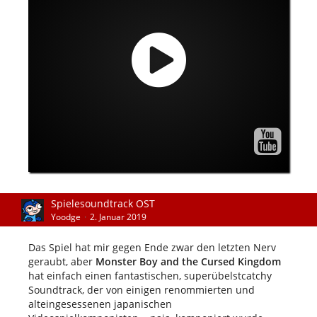
Spielesoundtrack OST
Yoodge
2. Januar 2019
Das Spiel hat mir gegen Ende zwar den letzten Nerv
geraubt, aber
Monster Boy and the Cursed Kingdom
hat einfach einen fantastischen, superübelstcatchy
Soundtrack, der von einigen renommierten und
alteingesessenen japanischen