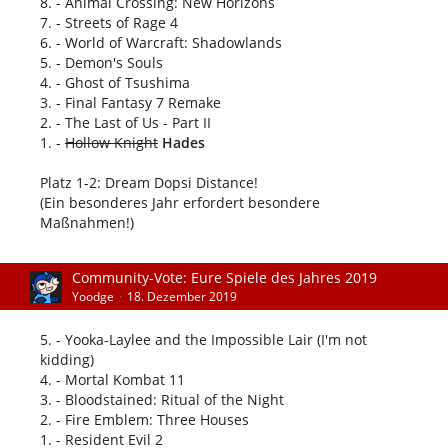
8. - Animal Crossing: New Horizons
7. - Streets of Rage 4
6. - World of Warcraft: Shadowlands
5. - Demon's Souls
4. - Ghost of Tsushima
3. - Final Fantasy 7 Remake
2. - The Last of Us - Part II
1. -
Hollow Knight
Hades
Platz 1-2: Dream Dopsi Distance!
(Ein besonderes Jahr erfordert besondere
Maßnahmen!)
Community-Vote: Eure Spiele des Jahres 2019
Yoodge
18. Dezember 2019
5. - Yooka-Laylee and the Impossible Lair (I'm not
kidding)
4. - Mortal Kombat 11
3. - Bloodstained: Ritual of the Night
2. - Fire Emblem: Three Houses
1. - Resident Evil 2