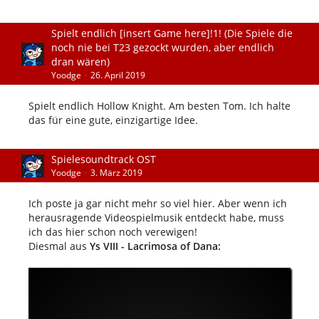
Spielt endlich [insert Game here]!1! (Die Spiele die
noch nie bei T23 gezockt wurden, aber endlich
dran wären)
Yoodge
26. April 2019
Spielt endlich Hollow Knight. Am besten Tom. Ich halte
das für eine gute, einzigartige Idee.
Spielesoundtrack OST
Yoodge
3. März 2019
Ich poste ja gar nicht mehr so viel hier. Aber wenn ich
herausragende Videospielmusik entdeckt habe, muss
ich das hier schon noch verewigen!
Diesmal aus
Ys VIII - Lacrimosa of Dana: