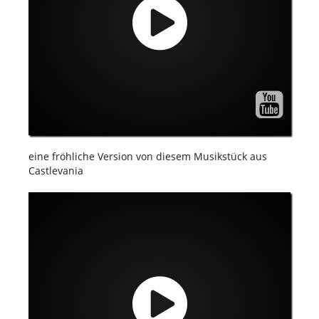
eine fröhliche Version von diesem Musikstück aus
Castlevania