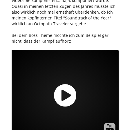
Videospielkomponisten... naja, komponiert wurde.
Quasi in meinen letzten Zügen des Jahres musste ich
also wirklich noch mal ernsthaft überdenken, ob ich
meinen kopfinternen Titel "Soundtrack of the Year"
wirklich an Octopath Traveler vergebe.
Bei dem Boss Theme möchte ich zum Beispiel gar
nicht, dass der Kampf aufhört: