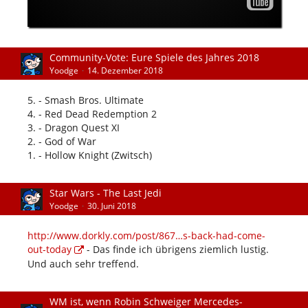
Community-Vote: Eure Spiele des Jahres 2018
Yoodge
14. Dezember 2018
5. - Smash Bros. Ultimate
4. - Red Dead Redemption 2
3. - Dragon Quest XI
2. - God of War
1. - Hollow Knight (Zwitsch)
Star Wars - The Last Jedi
Yoodge
30. Juni 2018
http://www.dorkly.com/post/867…s-back-had-come-
out-today
- Das finde ich übrigens ziemlich lustig.
Und auch sehr treffend.
WM ist, wenn Robin Schweiger Mercedes-