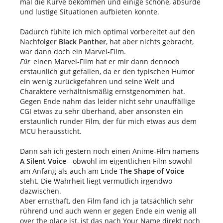
mal die Kurve bekommen und einige schöne, absurde
und lustige Situationen aufbieten konnte.
Dadurch fühlte ich mich optimal vorbereitet auf den
Nachfolger
Black Panther
, hat aber nichts gebracht,
war dann doch ein Marvel-Film.
Für
einen Marvel-Film hat er mir dann dennoch
erstaunlich gut gefallen, da er den typischen Humor
ein wenig zurückgefahren und seine Welt und
Charaktere verhältnismäßig ernstgenommen hat.
Gegen Ende nahm das leider nicht sehr unauffällige
CGI etwas zu sehr überhand, aber ansonsten ein
erstaunlich runder Film, der für mich etwas aus dem
MCU heraussticht.
Dann sah ich gestern noch einen Anime-Film namens
A Silent Voice
- obwohl im eigentlichen Film sowohl
am Anfang als auch am Ende
The Shape of Voice
steht. Die Wahrheit liegt vermutlich irgendwo
dazwischen.
Aber ernsthaft, den Film fand ich ja tatsächlich sehr
rührend und auch wenn er gegen Ende ein wenig all
over the place ist, ist das nach Your Name direkt noch