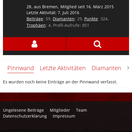
28
aus Bremen
Mitglied seit 16. März 2015
Letzte Aktivität:
7. Juli 2016
Beiträge
59
Diamanten
29
Punkte
324
Trophäen
4
Profil-Aufrufe
851
Pinnwand
Letzte Aktivitäten
Diamanten
Ü
Es wurden noch keine Einträge an der Pinnwand verfasst.
Ungelesene Beiträge
Mitglieder
Team
Datenschutzerklärung
Impressum