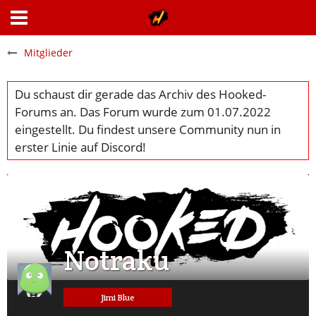
Mitglieder
Notraku
Jimi Blue