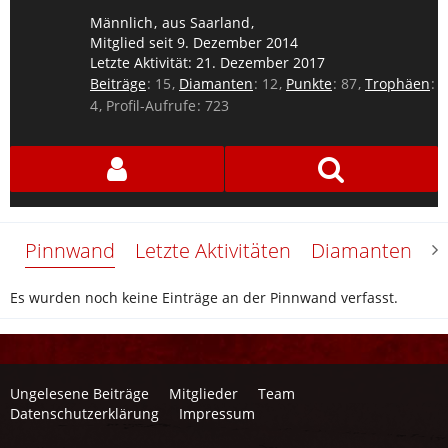
Männlich
aus Saarland
Mitglied seit 9. Dezember 2014
Letzte Aktivität:
21. Dezember 2017
Beiträge
15
Diamanten
12
Punkte
87
Trophäen
4
Profil-Aufrufe
723
Pinnwand
Letzte Aktivitäten
Diamanten
Ü
Es wurden noch keine Einträge an der Pinnwand verfasst.
Ungelesene Beiträge
Mitglieder
Team
Datenschutzerklärung
Impressum