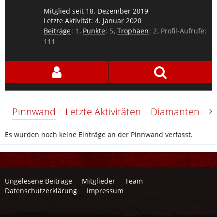
Mitglied seit 18. Dezember 2019
Letzte Aktivität:
4. Januar 2020
Beiträge
1
Punkte
5
Trophäen
2
Profil-Aufrufe
111
Pinnwand
Letzte Aktivitäten
Diamanten
Ü
Es wurden noch keine Einträge an der Pinnwand verfasst.
Ungelesene Beiträge
Mitglieder
Team
Datenschutzerklärung
Impressum