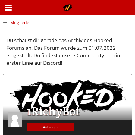
Mitglieder
1RichyBoi
Anfänger