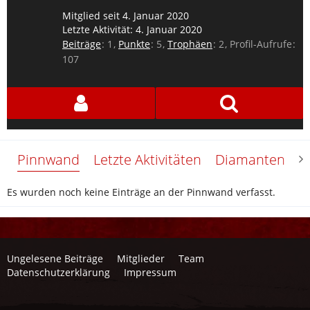
Mitglied seit 4. Januar 2020
Letzte Aktivität:
4. Januar 2020
Beiträge
1
Punkte
5
Trophäen
2
Profil-Aufrufe
107
Pinnwand
Letzte Aktivitäten
Diamanten
Ü
Es wurden noch keine Einträge an der Pinnwand verfasst.
Ungelesene Beiträge
Mitglieder
Team
Datenschutzerklärung
Impressum