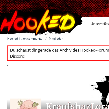
Unterstüt
Hooked | ...on community
Mitglieder
KraufshazLor