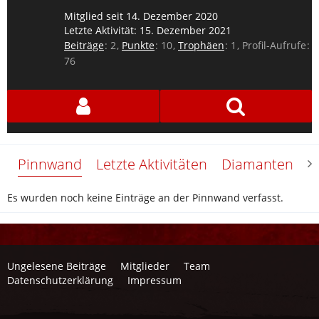
Mitglied seit 14. Dezember 2020
Letzte Aktivität:
15. Dezember 2021
Beiträge
2
Punkte
10
Trophäen
1
Profil-Aufrufe
76
Pinnwand
Letzte Aktivitäten
Diamanten
Ü
Es wurden noch keine Einträge an der Pinnwand verfasst.
Ungelesene Beiträge
Mitglieder
Team
Datenschutzerklärung
Impressum