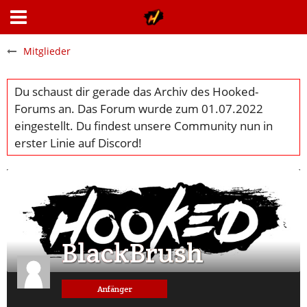
Mitglieder
BlackBrush
Anfänger