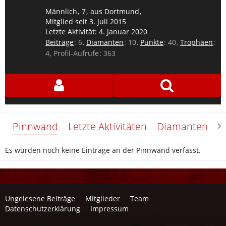
Männlich
7
aus Dortmund
Mitglied seit 3. Juli 2015
Letzte Aktivität:
4. Januar 2020
Beiträge
6
Diamanten
10
Punkte
40
Trophäen
4
Profil-Aufrufe
363
Pinnwand
Letzte Aktivitäten
Diamanten
Ü
Es wurden noch keine Einträge an der Pinnwand verfasst.
Ungelesene Beiträge
Mitglieder
Team
Datenschutzerklärung
Impressum