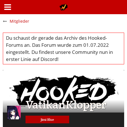
Mitglieder
VatikanKlopper
Jimi Blue