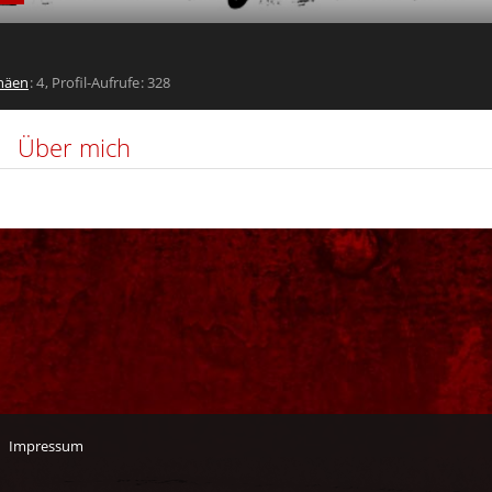
häen
4
Profil-Aufrufe
328
Über mich
Impressum