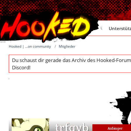
Unterstüt
Hooked | ...on community
Mitglieder
trfgvb
Anfänger