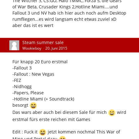
The Witcher 3, CS:GO, Halo TMMC, Forza 5, die Gears
of War Beta, Crusader Kings 2,Hotline Miami....und
Fallout 3 und NV hab ich hier auch noch aufm Desktop
rumfliegen...es wird langsam echt etwas zuviel xD
aber das ist es wert
Steam summer sale
Wookieboy
20. Juni 2015
Für knapp 20 Euro erstmal
-Fallout 3
-Fallout : New Vegas
-FEZ
-Nidhogg
-Papers, Please
-Hotline Miami (+ Soundtrack)
besorgt
Das wars aber auch bei diesem Sale für mich
wird
erstmal fürs erste reichen mit Games
Edit : Fuck it
jetzt kommen nochmal This War of
Mine und Portal dazu