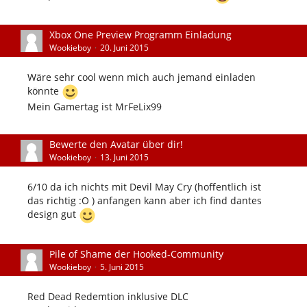
Xbox One Preview Programm Einladung
Wookieboy
20. Juni 2015
Wäre sehr cool wenn mich auch jemand einladen
könnte
Mein Gamertag ist MrFeLix99
Bewerte den Avatar über dir!
Wookieboy
13. Juni 2015
6/10 da ich nichts mit Devil May Cry (hoffentlich ist
das richtig :O ) anfangen kann aber ich find dantes
design gut
Pile of Shame der Hooked-Community
Wookieboy
5. Juni 2015
Red Dead Redemtion inklusive DLC