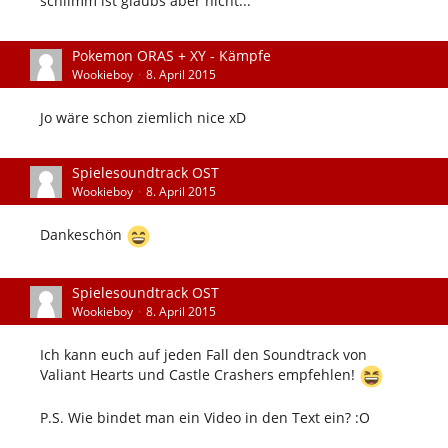
schlimm ist glaubs aber nicht...
Pokemon ORAS + XY - Kämpfe
Wookieboy
8. April 2015
Jo wäre schon ziemlich nice xD
Spielesoundtrack OST
Wookieboy
8. April 2015
Dankeschön
Spielesoundtrack OST
Wookieboy
8. April 2015
Ich kann euch auf jeden Fall den Soundtrack von
Valiant Hearts und Castle Crashers empfehlen!
P.S. Wie bindet man ein Video in den Text ein? :O