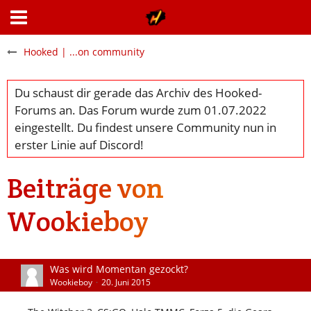
Hooked | ...on community
Beiträge von
Wookieboy
Was wird Momentan gezockt?
Wookieboy
20. Juni 2015