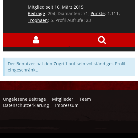
Mitglied seit 16. März 2015
Beiträge
204
Diamanten
71
Punkte
1.111
Trophäen
5
Profil-Aufrufe
23
Der Benutzer hat den Zugriff auf sein vollständiges Profil
eingeschränkt.
Ungelesene Beiträge
Mitglieder
Team
Datenschutzerklärung
Impressum