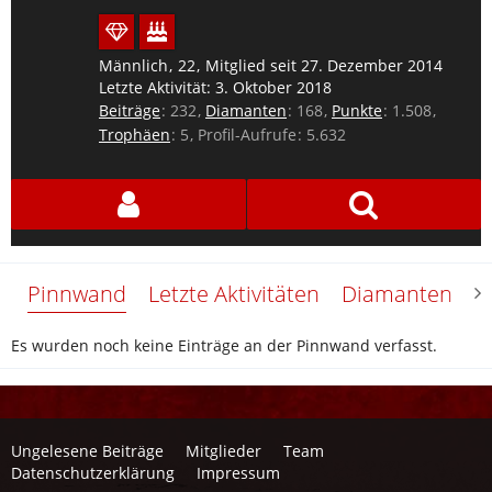
Männlich
22
Mitglied seit 27. Dezember 2014
Letzte Aktivität:
3. Oktober 2018
Beiträge
232
Diamanten
168
Punkte
1.508
Trophäen
5
Profil-Aufrufe
5.632
Pinnwand
Letzte Aktivitäten
Diamanten
Ü
Es wurden noch keine Einträge an der Pinnwand verfasst.
Ungelesene Beiträge
Mitglieder
Team
Datenschutzerklärung
Impressum