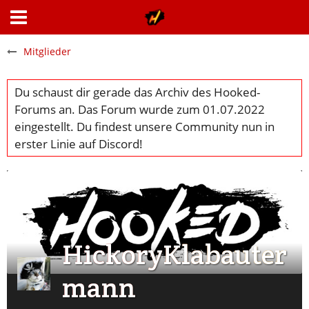
Mitglieder
HickoryKlabauter
mann